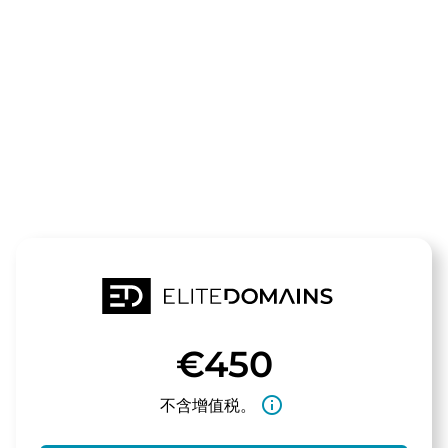
领域
derhinterhof
待售
€450
info_outline
不含增值税。